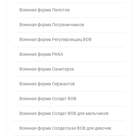
Военная форма Пилотов
Военная форма Пограничников
Военная форма Регулировщиц ВОВ
Военная форма РККА
Военная форма Санитарок
Военная форма Сержантов
Военная форма Солдат ВОВ
Военная форма Солдат ВОВ для мальчиков
Военная форма Солдатская ВОВ для девочек