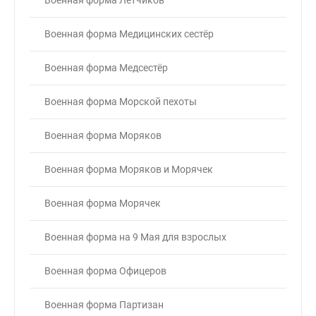
Военная форма Лётчиков
Военная форма Медицинских сестёр
Военная форма Медсестёр
Военная форма Морской пехоты
Военная форма Моряков
Военная форма Моряков и Морячек
Военная форма Морячек
Военная форма на 9 Мая для взрослых
Военная форма Офицеров
Военная форма Партизан