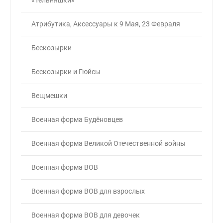
«Тельняшки»
Атрибутика, Аксессуары к 9 Мая, 23 Февраля
Бескозырки
Бескозырки и Гюйсы
Вещмешки
Военная форма Будёновцев
Военная форма Великой Отечественной войны
Военная форма ВОВ
Военная форма ВОВ для взрослых
Военная форма ВОВ для девочек