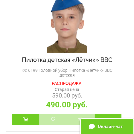
Пилотка детская «Лётчик» ВВС
КФ 6199 Головной убор Пилотка «Лётчик» ВВС
детская
РАСПРОДАЖА!
Старая цена
590.00 руб.
490.00 руб.
Онлайн-чат