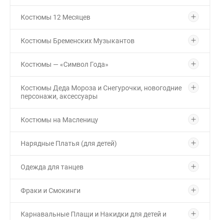
Костюмы 12 Месяцев
Костюмы Бременских Музыкантов
Костюмы — «Символ Года»
Костюмы Деда Мороза и Снегурочки, новогодние
персонажи, аксессуары
Костюмы на Масленицу
Нарядные Платья (для детей)
Одежда для танцев
Фраки и Смокинги
Карнавальные Плащи и Накидки для детей и