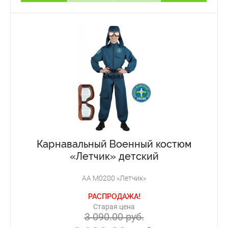
Карнавальный Военный костюм
«Летчик» детский
АА М0200 «Летчик»
РАСПРОДАЖА!
Старая цена
3 090.00 руб.