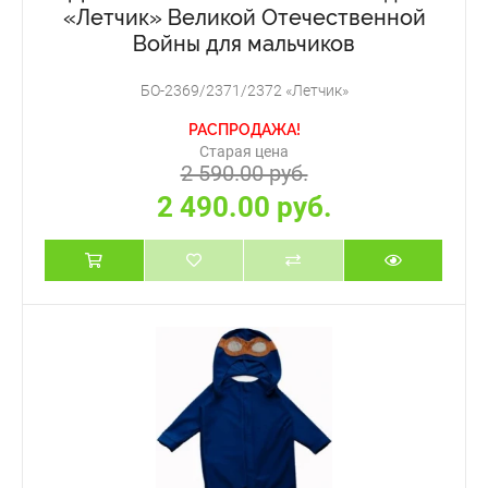
«Летчик» Великой Отечественной
Войны для мальчиков
БО-2369/2371/2372 «Летчик»
РАСПРОДАЖА!
Старая цена
2 590.00 руб.
2 490.00 руб.