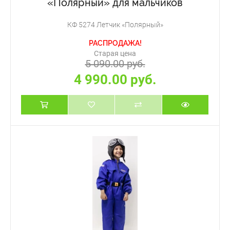
«Полярный» для мальчиков
КФ 5274 Летчик «Полярный»
РАСПРОДАЖА!
Старая цена
5 090.00 руб.
4 990.00 руб.