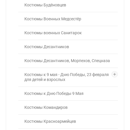
Костюмы Будёновцев
Костюмы Военных Медсестёр
Костюмы военных Санитарок
Костюмы Десантников
Костюмы Десантников, Морпехов, Спецназа
Костюмы к 9 мая - Дню Победы, 23 февраля
для детей и взрослых
Костюмы к Дню Победы 9 Мая
Костюмы Командиров
Костюмы Красноармейцев