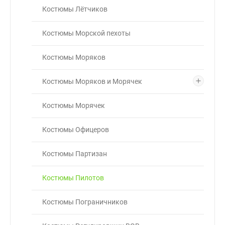
Костюмы Лётчиков
Костюмы Морской пехоты
Костюмы Моряков
Костюмы Моряков и Морячек
Костюмы Морячек
Костюмы Офицеров
Костюмы Партизан
Костюмы Пилотов
Костюмы Пограничников