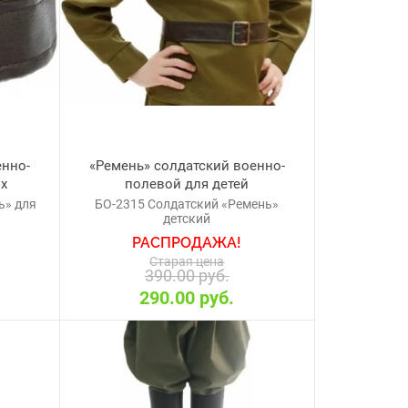
енно-
«Ремень» солдатский военно-
ых
полевой для детей
ь» для
БО-2315 Солдатский «Ремень»
детский
РАСПРОДАЖА!
Старая цена
390.00 руб.
290.00 руб.