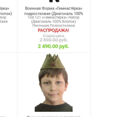
ёрка»
Военная Форма «Гимнастёрка»
лопок)
подростковая (Диагональ 100%
абор
108 121 «Гимнастёрка» Набор
Хлопок) Песочная
Хаки
(Диагональ 100% Хлопок)
Песочная Подростковая
РАСПРОДАЖА!
Старая цена
2 590.00 руб.
2 490.00 руб.