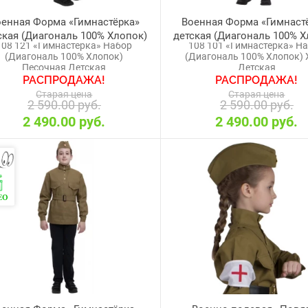
оенная Форма «Гимнастёрка»
Военная Форма «Гимнаст
ская (Диагональ 100% Хлопок)
детская (Диагональ 100% Х
108 121 «Гимнастёрка» Набор
108 101 «Гимнастёрка» Н
Песочная
Хаки
(Диагональ 100% Хлопок)
(Диагональ 100% Хлопок) 
Песочная Детская
Детская
РАСПРОДАЖА!
РАСПРОДАЖА!
Старая цена
Старая цена
2 590.00 руб.
2 590.00 руб.
2 490.00 руб.
2 490.00 руб.