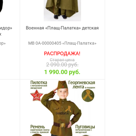
идор»
Военная «Плащ-Палатка» детская
х
ор»
МВ 0А-00000405 «Плащ-Палатка»
РАСПРОДАЖА!
Старая цена
2 090.00 руб.
1 990.00 руб.